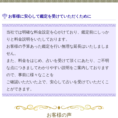
お 休 み
浅草
理実
12:00 ～ 21:00
神田
夢★卯月
お客様に安心して鑑定を受けていただくために
12:00 (60分) (20分) (20分)
12:00 ～ 21:00
神田
ルナ愛華
当社では明確な料金設定を心がけており、鑑定前にしっか
15:15 (60分) 16:00 (60分 3名)
りと料金説明をいたしております。
12:00 ～ 21:00
浅草駅前
天宮千紘
お客様の予算あった鑑定を行い無理な延長はいたしましま
【電話】15:30 (30分) 16:30 (30分)
せん。
12:00 ～ 21:00
浅草駅前
一邑真生
また、料金をはじめ、占いを受けて頂くにあたり、ご不明
な点につきましてわかりやすい説明をご案内しております
12:00 ～ 21:00
浅草駅前
仲野鳳殊
ので、事前に様々なことを
14:45 (60分)
ご確認いただいた上で、安心して占いを受けていただくこ
12:00 ～ 21:00
広小路
心丸
とができます。
12:30 (30分)
12:00 ～ 21:00
広小路
藤川陽吏
20:00 (30分)
12:00 ～ 21:00
広小路
フタバアタラ
お客様の声