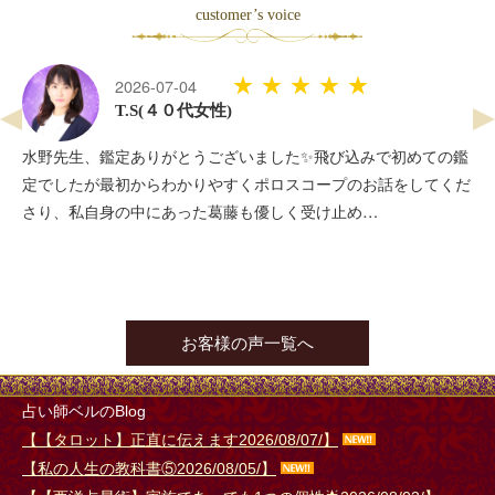
14:00 (40分 2名) 15:15 (30分)
customer’s voice
12:00 ～ 21:00
自由が丘南口
芽咲
★★★★★
2026-07-03
12:00 ～ 21:00
自由が丘南口
悠
(４０代女性)
12:00 ～ 21:00
すしや通り
まんまマリア
いつも優しく対応してくださり、ありがとうございます。 ま
た、よろしくお願いします。
13:00 (70分) 【電話】14:30 (30分) 17:00 (60分) 18:30 (30分)
12:00 ～ 21:00
すしや通り
Chiorin
12:00 ～ 21:00
すしや通り
坂井寿美加
13:45 (60分)
お客様の声一覧へ
14:00 ～ 21:00
伊勢佐木
邑青樹
21:00 ～ 23:00
リモート
エト天命
【電話】21:30 (30分)
21:00 ～ 23:30
リモート
ベル