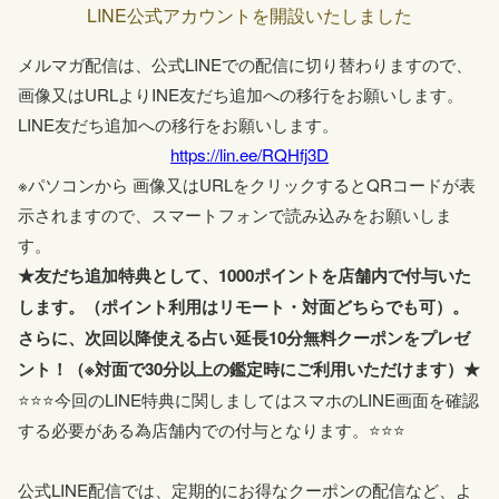
LINE公式アカウントを開設いたしました
本日今すぐ鑑定はシステムの不具合によりお受けできま
05-15
せん。申し訳ございませんが、よろしくお願いします。
メルマガ配信は、公式LINEでの配信に切り替わりますので、
画像又はURLよりINE友だち追加への移行をお願いします。
LINE友だち追加への移行をお願いします。
https://lin.ee/RQHfj3D
※パソコンから 画像又はURLをクリックするとQRコードが表
示されますので、スマートフォンで読み込みをお願いしま
す。
★友だち追加特典として、1000ポイントを店舗内で付与いた
します。（ポイント利用はリモート・対面どちらでも可）。
さらに、次回以降使える占い延長10分無料クーポンをプレゼ
ント！（※対面で30分以上の鑑定時にご利用いただけます）★
⭐⭐⭐今回のLINE特典に関しましてはスマホのLINE画面を確認
する必要がある為店舗内での付与となります。⭐⭐⭐
公式LINE配信では、定期的にお得なクーポンの配信など、よ