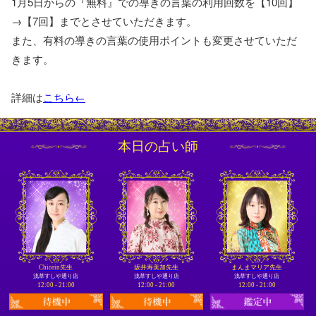
1月5日からの『無料』での導きの言葉の利用回数を【10回】
→【7回】までとさせていただきます。
また、有料の導きの言葉の使用ポイントも変更させていただ
きます。
詳細は
こちら←
本日の占い師
Chiorin先生
坂井寿美加先生
まんまマリア先生
浅草すしや通り店
浅草すしや通り店
浅草すしや通り店
12:00 - 21:00
12:00 - 21:00
12:00 - 21:00