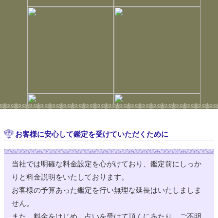
12:00 ～ 21:00
浅草
にゃん幸実歩
17:00 (40分 2名)
12:00 ～ 21:00
神田
祈苗
12:45 (30分)
12:00 ～ 21:00
神田
Chiorin
15:15 (30分) (20分) 18:45 (60分)
12:00 ～ 21:00
浅草駅前
天宮千紘
12:30 (30分) 15:15 (30分) 19:00 (30分)
12:00 ～ 21:00
浅草駅前
夢★卯月
13:15 (30分) 18:15 (50分) 20:00 (40分)
お客様に安心して鑑定を受けていただくために
12:00 ～ 21:00
浅草駅前
黒須たろこ
当社では明確な料金設定を心がけており、鑑定前にしっか
12:00 ～ 21:00
浅草駅前
陽香
りと料金説明をいたしております。
18:30 (60分)
お客様の予算あった鑑定を行い無理な延長はいたしましま
お 休 み
浅草駅前
福乃もも
せん。
12:00 ～ 21:00
広小路
心丸
また、料金をはじめ、占いを受けて頂くにあたり、ご不明