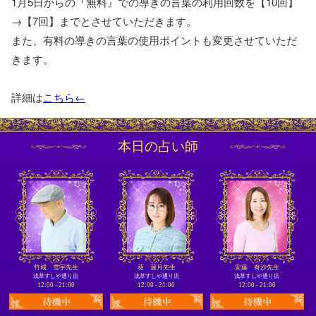
1月5日からの『無料』での導きの言葉の利用回数を【10回】
→【7回】までとさせていただきます。
また、有料の導きの言葉の使用ポイントも変更させていただ
きます。
詳細は
こちら←
本日の占い師
竹城 雪宇先生
葵 蓮月先生
安藤 有沙先生
浅草すしや通り店
浅草すしや通り店
浅草すしや通り店
12:00 - 21:00
12:00 - 21:00
12:00 - 21:00