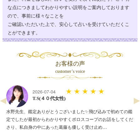
18:30 (40分) 19:45 (30分)
な点につきましてわかりやすい説明をご案内しております
12:00 ～ 21:00
広小路
羊乃愛癒
ので、事前に様々なことを
15:30 (30分) 17:00 (30分) 17:45 (30分) 19:00 (30分) 19:45 (30
ご確認いただいた上で、安心して占いを受けていただくこ
分)
とができます。
12:00 ～ 21:00
広小路
晴山そら
12:00 ～ 21:00
広小路
金碧ラルダ
お客様の声
12:00 ～ 21:00
自由が丘南口
紫水愛
customer’s voice
12:00 ～ 21:00
自由が丘南口
望月うさぎ
★★★★★
2026-07-04
14:15 (30分) 15:00 (30分) 16:15 (50分) 17:30 (30分) 18:15 (30
T.S(４０代女性)
分) 19:00 (40分) 【電話】20:30 (30分)
12:00 ～ 21:00
すしや通り
まんまマリア
水野先生、鑑定ありがとうございました✨飛び込みで初めての鑑
定でしたが最初からわかりやすくポロスコープのお話をしてくだ
予約満了
12:00 (40分) 13:00 (40分) 14:45 (30分) (40分) 18:30
さり、私自身の中にあった葛藤も優しく受け止め…
(30分) 19:30 (90分)
お 休 み
すしや通り
理実