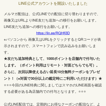
LINE公式アカウントを開設いたしました
本日今すぐ鑑定はシステムの不具合によりお受けできま
05-15
せん。申し訳ございませんが、よろしくお願いします。
メルマガ配信は、公式LINEでの配信に切り替わりますので、
画像又はURLよりINE友だち追加への移行をお願いします。
LINE友だち追加への移行をお願いします。
https://lin.ee/RQHfj3D
※パソコンから 画像又はURLをクリックするとQRコードが表
示されますので、スマートフォンで読み込みをお願いしま
す。
★友だち追加特典として、1000ポイントを店舗内で付与いた
します。（ポイント利用はリモート・対面どちらでも可）。
さらに、次回以降使える占い延長10分無料クーポンをプレゼ
ント！（※対面で30分以上の鑑定時にご利用いただけます）★
⭐⭐⭐今回のLINE特典に関しましてはスマホのLINE画面を確認
する必要がある為店舗内での付与となります。⭐⭐⭐
公式LINE配信では、定期的にお得なクーポンの配信など、よ