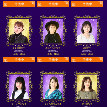
夢★卯月先生
黒須たろこ先生
陽香先生
浅草駅前店
浅草駅前店
浅草駅前店
12:00 - 21:00
12:00 - 21:00
12:00 - 21:00
椿 えりか先生
にゃん幸実歩先生
七々華先生
浅草店
浅草店
浅草店