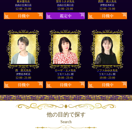
紫水愛先生
望月うさぎ先生
西田 悠人先生
自由が丘南口店
自由が丘南口店
伊勢佐木町店
12:00 - 21:00
12:00 - 21:00
12:00 - 21:00
西 悠元先生
ローザ・エメ先生
ソファみゆき先生
伊勢佐木町店
リモート占い館
リモート占い館
12:00 - 21:00
19:00 - 23:45
19:00 - 23:00
他の目的で探す
Search