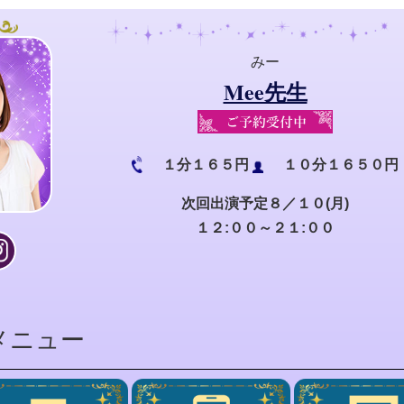
みー
Mee先生
１分１６５円
１０分１６５０円
次回出演予定８／１０(月)
１２:００～２１:００
メニュー