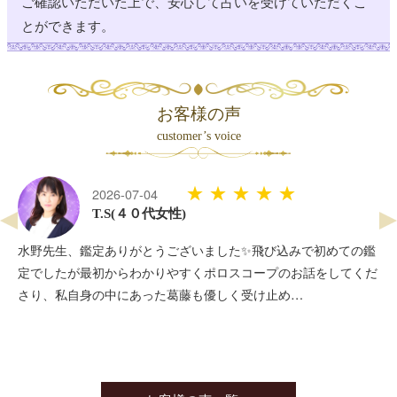
ご確認いただいた上で、安心して占いを受けていただくこ
12:00 ～ 21:00
広小路
秘蜜
とができます。
20:00 (60分)
12:00 ～ 21:00
広小路
羊乃愛癒
12:00 (40分 2名) 【特別】18:15 (60分)
12:00 ～ 21:00
広小路
三宙ジェミニ
お客様の声
customer’s voice
12:00 ～ 21:00
自由が丘南口
月ノ宮モネ
★★★★★
2026-07-04
12:00 ～ 21:00
自由が丘南口
紫月 心陽
T.S(４０代女性)
12:00 ～ 21:00
すしや通り
まんまマリア
水野先生、鑑定ありがとうございました✨飛び込みで初めての鑑
定でしたが最初からわかりやすくポロスコープのお話をしてくだ
14:00 (60分 2名) 20:15 (30分)
さり、私自身の中にあった葛藤も優しく受け止め…
12:00 ～ 21:00
すしや通り
ソファみゆき
12:00 ～ 21:00
すしや通り
田坂未来
【ビデオ】12:00 (60分)
お 休 み
浅草駅前
伊藤あやね