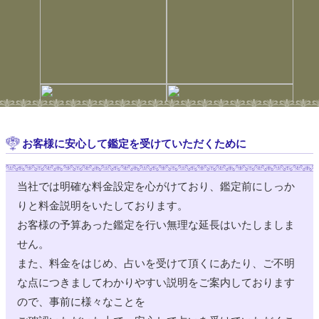
12:00 ～ 21:00
神田
山崎桜
12:00 (30分) 12:45 (30分) 【ビデオ】15:15 (30分) 【特別】
16:00 (60分)
12:00 ～ 21:00
神田
音乃 しずく
12:00 ～ 21:00
浅草駅前
いと一姫
お客様に安心して鑑定を受けていただくために
12:00 (30分)
12:00 ～ 21:00
浅草駅前
オフィリア
当社では明確な料金設定を心がけており、鑑定前にしっか
14:15 (60分) 18:30 (60分)
りと料金説明をいたしております。
12:00 ～ 21:00
浅草駅前
陽香
お客様の予算あった鑑定を行い無理な延長はいたしましま
せん。
12:00 ～ 21:00
浅草駅前
慈雨
また、料金をはじめ、占いを受けて頂くにあたり、ご不明
な点につきましてわかりやすい説明をご案内しております
12:00 ～ 22:00
広小路
蔦絵
ので、事前に様々なことを
14:00 (60分)