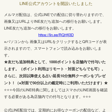
LINE公式アカウントを開設いたしました
本日今すぐ鑑定はシステムの不具合によりお受けできま
05-15
せん。申し訳ございませんが、よろしくお願いします。
メルマガ配信は、公式LINEでの配信に切り替わりますので、
画像又はURLよりINE友だち追加への移行をお願いします。
LINE友だち追加への移行をお願いします。
https://lin.ee/RQHfj3D
※パソコンから 画像又はURLをクリックするとQRコードが表
示されますので、スマートフォンで読み込みをお願いしま
す。
★友だち追加特典として、1000ポイントを店舗内で付与いた
します。（ポイント利用はリモート・対面どちらでも可）。
さらに、次回以降使える占い延長10分無料クーポンをプレゼ
ント！（※対面で30分以上の鑑定時にご利用いただけます）★
⭐⭐⭐今回のLINE特典に関しましてはスマホのLINE画面を確認
する必要がある為店舗内での付与となります。⭐⭐⭐
公式LINE配信では、定期的にお得なクーポンの配信など、よ