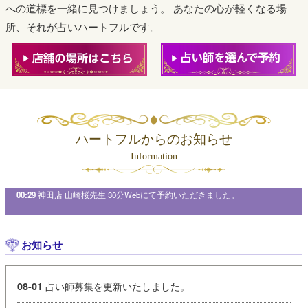
への道標を一緒に見つけましょう。
あなたの心が軽くなる場
所、それが占いハートフルです。
ハートフルからのお知らせ
Information
00:29
神田店 山崎桜先生 30分Webにて予約いただきました。
00:19
神田店 山
お知らせ
占い師募集を更新いたしました。
08-01