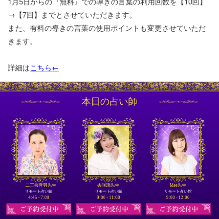
1月5日からの『無料』での導きの言葉の利用回数を【10回】
→【7回】までとさせていただきます。
また、有料の導きの言葉の使用ポイントも変更させていただ
きます。
詳細は
こちら←
本日の占い師
一二三桜音羽先生
杏咲璃先生
Mee先生
リモート占い館
リモート占い館
リモート占い館
4:45 - 7:00
9:00 - 11:00
9:00 - 12:00