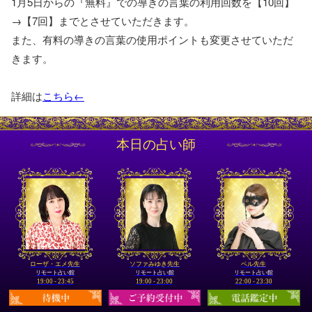
1月5日からの『無料』での導きの言葉の利用回数を【10回】
→【7回】までとさせていただきます。
また、有料の導きの言葉の使用ポイントも変更させていただ
きます。
詳細は
こちら←
本日の占い師
ローザ・エメ先生
ソファみゆき先生
ベル先生
リモート占い館
リモート占い館
リモート占い館
19:00 - 23:45
19:00 - 23:00
22:00 - 23:30