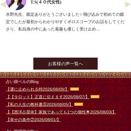
T.S(４０代女性)
18:15 (30分) 19:00 (40分) 【電話】20:30 (30分)
12:00 ～ 21:00
すしや通り
まんまマリア
水野先生、鑑定ありがとうございました✨飛び込みで初めての鑑
定でしたが最初からわかりやすくポロスコープのお話をしてくだ
予約満了
【ビデオ】12:00 (40分) 13:00 (40分) 14:45 (30分) (40
さり、私自身の中にあった葛藤も優しく受け止め…
分) 18:30 (30分) 19:30 (90分)
お 休 み
すしや通り
理実
12:00 ～ 21:00
すしや通り
竹城雪宇
15:00 (60分)
12:00 ～ 21:00
すしや通り
葵蓮月
お客様の声一覧へ
13:30 (30分) (20分)
12:00 ～ 21:00
すしや通り
安藤有沙
19:00 ～ 23:45
リモート
ローザ・エメ
19:00 ～ 23:00
リモート
ソファみゆき
22:00 ～ 23:30
リモート
ベル