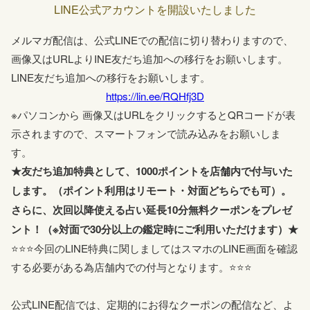
LINE公式アカウントを開設いたしました
本日今すぐ鑑定はシステムの不具合によりお受けできま
05-15
せん。申し訳ございませんが、よろしくお願いします。
メルマガ配信は、公式LINEでの配信に切り替わりますので、
画像又はURLよりINE友だち追加への移行をお願いします。
LINE友だち追加への移行をお願いします。
https://lin.ee/RQHfj3D
※パソコンから 画像又はURLをクリックするとQRコードが表
示されますので、スマートフォンで読み込みをお願いしま
す。
★友だち追加特典として、1000ポイントを店舗内で付与いた
します。（ポイント利用はリモート・対面どちらでも可）。
さらに、次回以降使える占い延長10分無料クーポンをプレゼ
ント！（※対面で30分以上の鑑定時にご利用いただけます）★
⭐⭐⭐今回のLINE特典に関しましてはスマホのLINE画面を確認
する必要がある為店舗内での付与となります。⭐⭐⭐
公式LINE配信では、定期的にお得なクーポンの配信など、よ