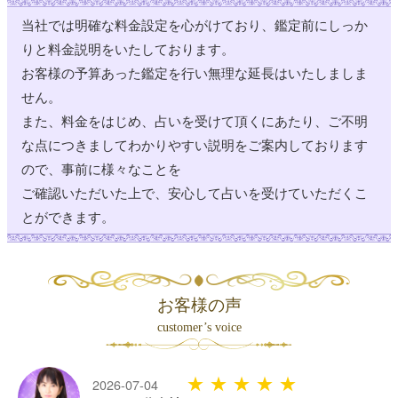
当社では明確な料金設定を心がけており、鑑定前にしっか
12:00 ～ 21:00
浅草駅前
陽香
りと料金説明をいたしております。
18:30 (60分)
お客様の予算あった鑑定を行い無理な延長はいたしましま
お 休 み
浅草駅前
福乃もも
せん。
12:00 ～ 21:00
広小路
心丸
また、料金をはじめ、占いを受けて頂くにあたり、ご不明
18:30 (40分) 19:45 (30分)
な点につきましてわかりやすい説明をご案内しております
12:00 ～ 21:00
広小路
羊乃愛癒
ので、事前に様々なことを
15:30 (30分) 17:00 (30分) 17:45 (30分) 19:00 (30分) 19:45 (30
ご確認いただいた上で、安心して占いを受けていただくこ
分)
とができます。
12:00 ～ 21:00
広小路
晴山そら
12:00 ～ 21:00
広小路
金碧ラルダ
お客様の声
12:00 ～ 21:00
自由が丘南口
紫水愛
customer’s voice
12:00 ～ 21:00
自由が丘南口
望月うさぎ
★★★★★
2026-07-04
予約満了
14:15 (30分) 15:00 (30分) 16:15 (50分) 17:30 (30分)