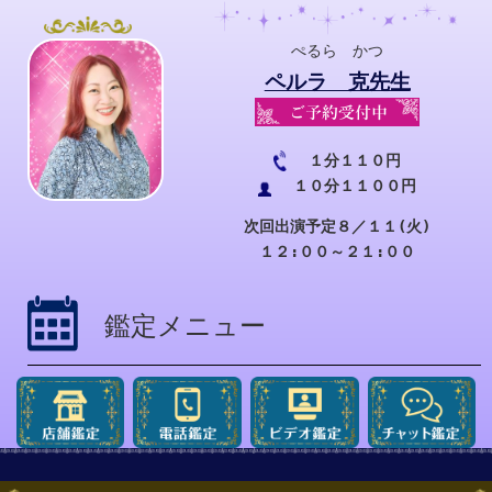
ぺるら かつ
ペルラ 克先生
１分１１０円
１０分１１００円
次回出演予定８／１１(火)
１２:００～２１:００
鑑定メニュー