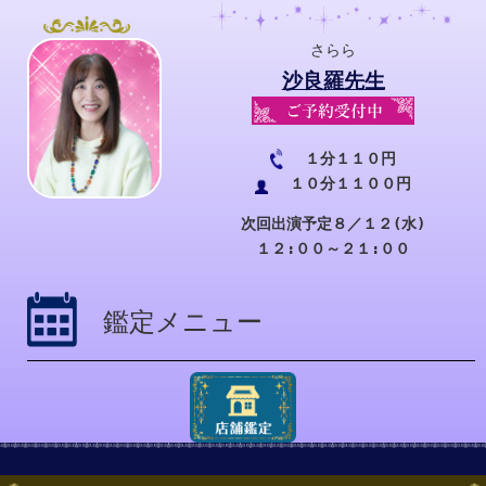
さらら
沙良羅先生
１分１１０円
１０分１１００円
次回出演予定８／１２(水)
１２:００～２１:００
鑑定メニュー