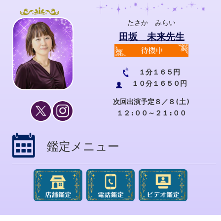
たさか みらい
田坂 未来先生
１分１６５円
１０分１６５０円
次回出演予定８／８(土)
１２:００～２１:００
鑑定メニュー