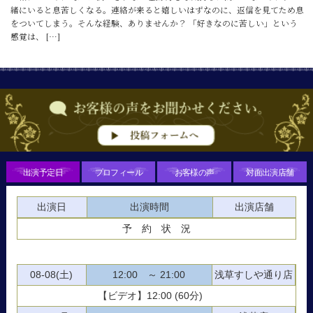
緒にいると息苦しくなる。連絡が来ると嬉しいはずなのに、返信を見てため息
をついてしまう。そんな経験、ありませんか？ 「好きなのに苦しい」という
感覚は、 […]
出演予定日
プロフィール
お客様の声
対面出演店舗
出演日
出演時間
出演店舗
予 約 状 況
08-08(土)
12:00 ～ 21:00
浅草すしや通り店
【ビデオ】12:00 (60分)