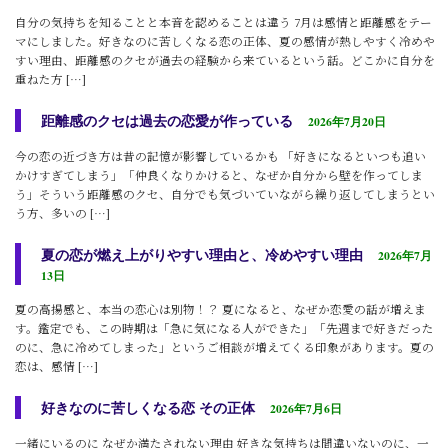
自分の気持ちを知ることと本音を認めることは違う 7月は感情と距離感をテー
マにしました。好きなのに苦しくなる恋の正体、夏の感情が熱しやすく冷めや
すい理由、距離感のクセが過去の経験から来ているという話。どこかに自分を
重ねた方 […]
距離感のクセは過去の恋愛が作っている
2026年7月20日
今の恋の近づき方は昔の記憶が影響しているかも 「好きになるといつも追い
かけすぎてしまう」「仲良くなりかけると、なぜか自分から壁を作ってしま
う」そういう距離感のクセ、自分でも気づいていながら繰り返してしまうとい
う方、多いの […]
夏の恋が燃え上がりやすい理由と、冷めやすい理由
2026年7月
13日
夏の高揚感と、本当の恋心は別物！？ 夏になると、なぜか恋愛の話が増えま
す。鑑定でも、この時期は「急に気になる人ができた」「先週まで好きだった
のに、急に冷めてしまった」というご相談が増えてくる印象があります。夏の
恋は、感情 […]
好きなのに苦しくなる恋 その正体
2026年7月6日
一緒にいるのに なぜか満たされない理由 好きな気持ちは間違いないのに、一