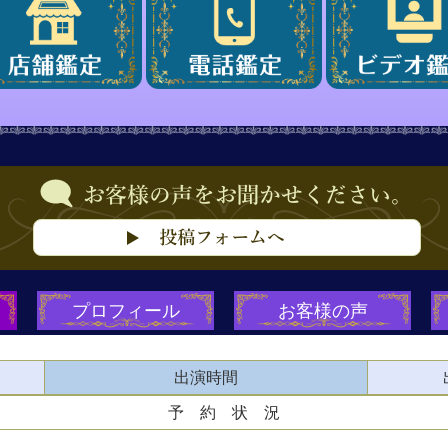
プロフィール
お客様の声
出演時間
予 約 状 況