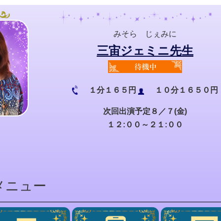
みそら じぇみに
三宙ジェミニ先生
１分１６５円
１０分１６５０円
次回出演予定８／７(金)
１２:００～２１:００
メニュー