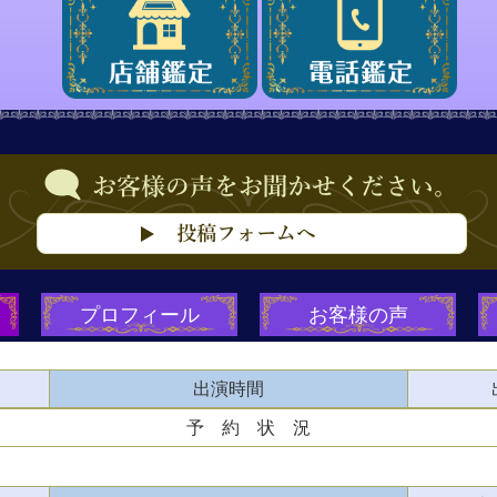
プロフィール
お客様の声
出演時間
予 約 状 況