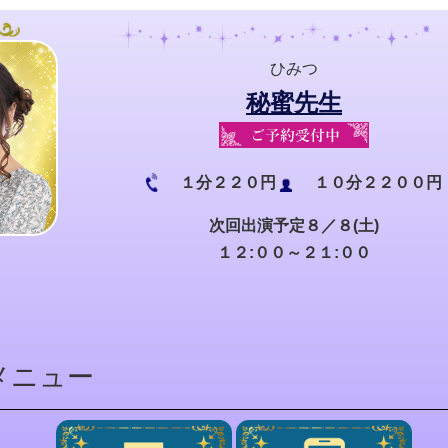
ひみつ
秘蜜先生
１分２２０円
１０分２２００円
次回出演予定８／８(土)
１２:００～２１:００
メニュー