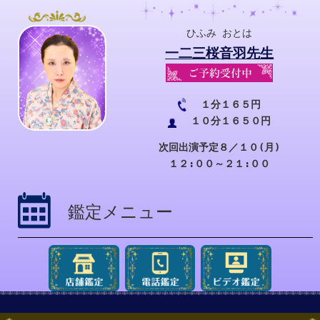
ひふみ おとは
一二三桜音羽先生
１分１６５円
１０分１６５０円
次回出演予定８／１０(月)
１２:００～２１:００
鑑定メニュー