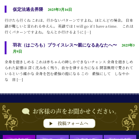
仮定法過去界隈
2025年3月16日
行けたら行くね これは、行かないパターンですよね。ほとんどの場合。 日本
語が難しいと言われるゆえん。 英語では I will go if I have a time. これは
行くパターンですよね。 なんとか行けるように […]
羽衣（はごろも）プライスレス〜親になるあなたへ〜
2025年3
月9日
全身を抱きしめる これは赤ちゃんの時しかできないチャンス 全身を抱きしめ
られた記憶は 深く沈み永く残り、自分を律する力になる 問答無用で愛されて
いるという確かな 全身を包む最強の鎧になる この 最強にして しなやか
な 目 […]