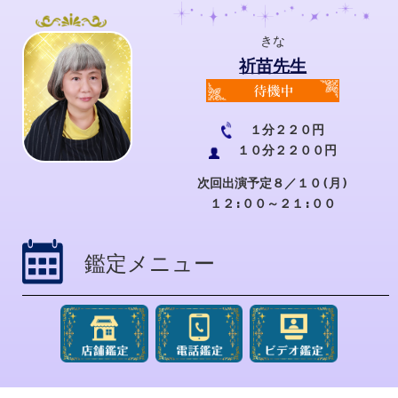
きな
祈苗先生
１分２２０円
１０分２２００円
次回出演予定８／１０(月)
１２:００～２１:００
鑑定メニュー