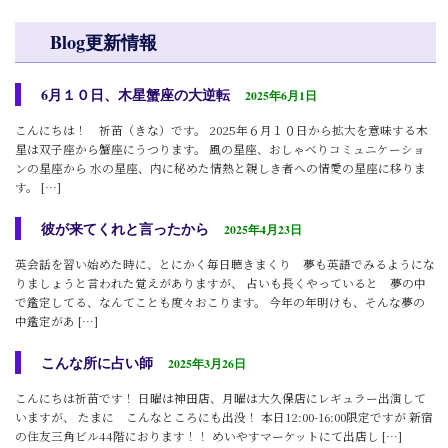
Blog更新情報
6月１０日、木星蟹座の大逆転
2025年6月1日
こんにちは！ 祈苗（きな）です。 2025年６月１０日から拡大を意味する木
星は双子座から蟹座にうつります。 風の星座、おしゃべりコミュニケーショ
ンの星座から 水の星座、内に秘めた情熱と親しき者への情愛の星座に移りま
す。 […]
彼が来てくれと言ったから
2025年4月23日
英会話を習い始めた時に、とにかく毎日聴きまくり 夢も英語でみるようにな
りましょうと言われた覚えがありますが、 占いも長くやっていると 夢の中
で鑑定してる、なんてことも度々おこります。 今年の年明けも、そんな夢の
中鑑定があ […]
こんな所に占い師
2025年3月26日
こんにちは祈苗です！ 日曜は神田店、月曜は大久保店にレギュラー出演して
いますが、 たまに こんなところにも出没！ 本日12:00-16:00限定ですが 新宿
の住友三角ビル44階におります！！ めいやすマーケットにて出店し […]