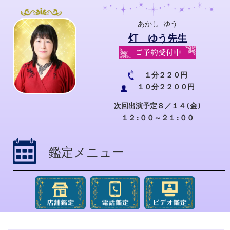
あかし ゆう
灯 ゆう先生
１分２２０円
１０分２２００円
次回出演予定８／１４(金)
１２:００～２１:００
鑑定メニュー