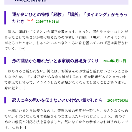
運が良いひとの特徴「経験」「場所」「タイミング」がそろっ
たとき
New!
2026年7月31日
運は、運ばれてくるという漢字を書きます。きっと、何かラッキーなことが
あったとしても自分が受け取るための準備と「経験」「場所」「タイミング」
がそろったときに、ちゃんといるべきところに身を置いていれば運は実行され
ていく。 […]
孫の世話から離れたいとき家族の居場所づくり
2026年7月17日
頼られると断われない。例えば、お孫さんのお世話を断れないということあ
りませんか。 「いま私がやらなきゃ誰がやるの」 何か問題があると自分の中
で抱えてしまって、イライラしたり余裕がなくなってしまうことがあります。
身に覚え […]
恋人に今の思いを伝えないといけない気がしたら
2026年7月3日
一緒にいるときは安心なのに、翌週は彼の態度が一変した。なんとなくつめ
たい。不安になった今の感情をそのまま伝えたいけれどどうしよう。 彼のつ
めたい態度と対応方法を書きました。気になるかたの参考になればうれしいで
す。 つめ […]