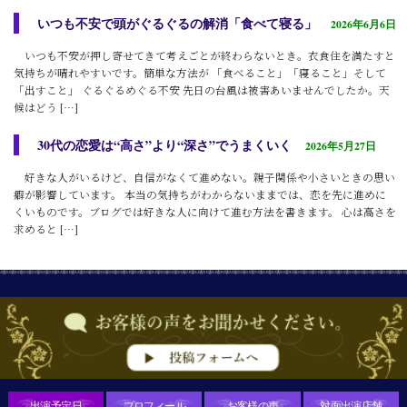
いつも不安で頭がぐるぐるの解消「食べて寝る」
2026年6月6日
いつも不安が押し寄せてきて考えごとが終わらないとき。衣食住を満たすと
気持ちが晴れやすいです。簡単な方法が 「食べること」「寝ること」そして
「出すこと」 ぐるぐるめぐる不安 先日の台風は被害あいませんでしたか。天
候はどう […]
30代の恋愛は“高さ”より“深さ”でうまくいく
2026年5月27日
好きな人がいるけど、自信がなくて進めない。親子関係や小さいときの思い
癖が影響しています。 本当の気持ちがわからないままでは、恋を先に進めに
くいものです。ブログでは好きな人に向けて進む方法を書きます。 心は高さを
求めると […]
出演予定日
プロフィール
お客様の声
対面出演店舗